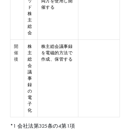
ッ
両方を使用し開
ド
催する
株
主
総
会
開
株
株主総会議事録
催
主
を電磁的方法で
後
総
作成、保管する
会
議
事
録
の
電
子
化
*1 会社法第325条の4第1項