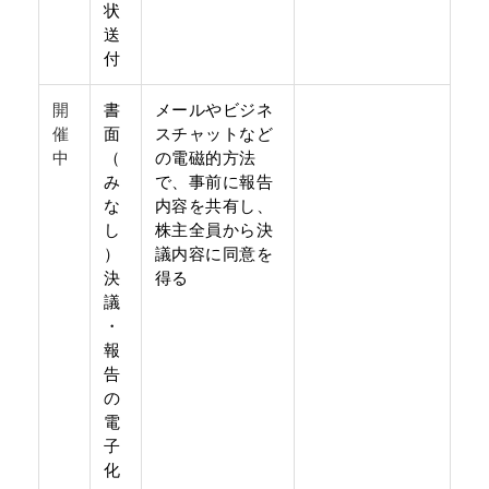
状
送
付
開
書
メールやビジネ
催
面
スチャットなど
中
（
の電磁的方法
み
で、事前に報告
な
内容を共有し、
し
株主全員から決
）
議内容に同意を
決
得る
議
・
報
告
の
電
子
化