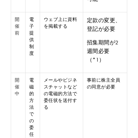
開
電
ウェブ上に資料
定款の変更、
催
子
を掲載する
登記が必要
前
提
供
招集期間が2
制
週間必要
度
（*1）
開
電
メールやビジネ
事前に株主全員
催
磁
スチャットなど
の同意が必要
中
的
の電磁的方法で
方
委任状を送付す
法
る
で
の
委
任