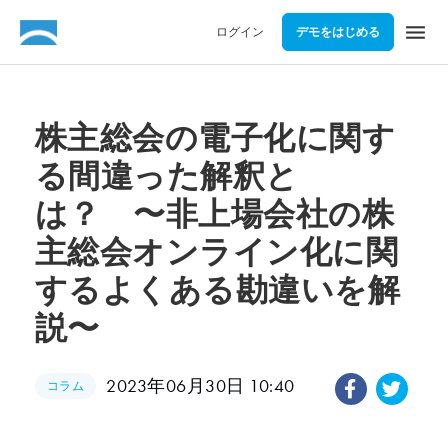
menu
ログイン
デモをはじめる
株主総会の電子化に関す
る間違った解釈と
は？ 〜非上場会社の株
主総会オンライン化に関
するよくある勘違いを解
説〜
2023年06月30日 10:40
コラム