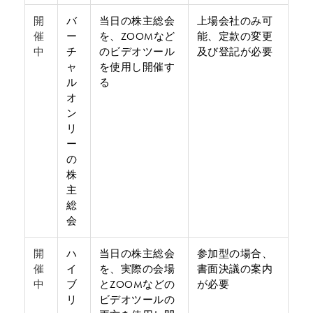
開
バ
当日の株主総会
上場会社のみ可
催
ー
を、ZOOMなど
能、定款の変更
中
チ
のビデオツール
及び登記が必要
ャ
を使用し開催す
ル
る
オ
ン
リ
ー
の
株
主
総
会
開
ハ
当日の株主総会
参加型の場合、
催
イ
を、実際の会場
書面決議の案内
中
ブ
とZOOMなどの
が必要
リ
ビデオツールの