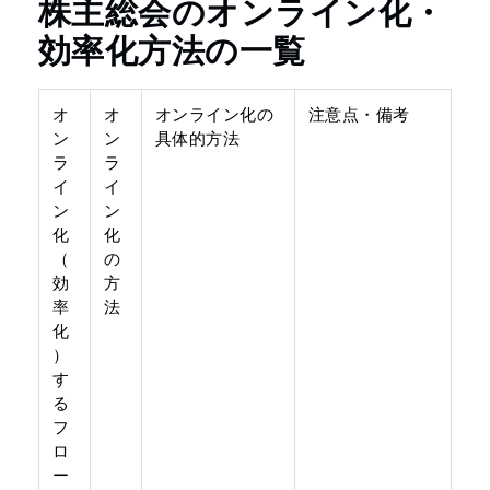
株主総会のオンライン化・
効率化方法の一覧
オ
オ
オンライン化の
注意点・備考
ン
ン
具体的方法
ラ
ラ
イ
イ
ン
ン
化
化
（
の
効
方
率
法
化
）
す
る
フ
ロ
ー