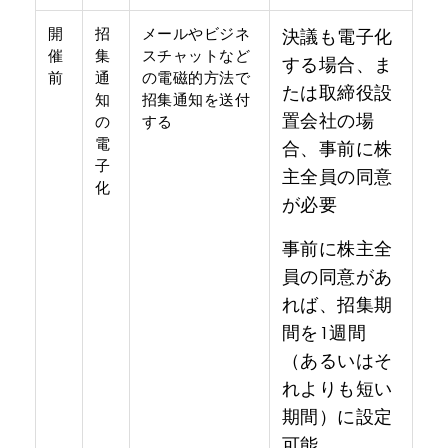
開
招
メールやビジネ
決議も電子化
催
集
スチャットなど
する場合、ま
前
通
の電磁的方法で
たは取締役設
知
招集通知を送付
置会社の場
の
する
電
合、事前に株
子
主全員の同意
化
が必要
事前に株主全
員の同意があ
れば、招集期
間を1週間
（あるいはそ
れよりも短い
期間）に設定
可能