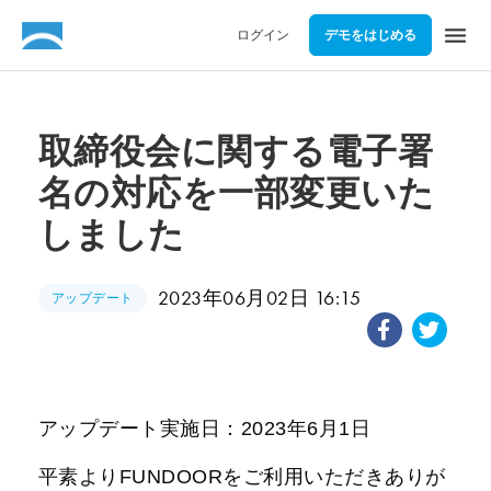
menu
ログイン
デモをはじめる
取締役会に関する電子署
名の対応を一部変更いた
しました
2023年06月02日 16:15
アップデート
アップデート実施日：
2023
年
6
月
1
日
平素より
FUNDOOR
をご利用いただきありが