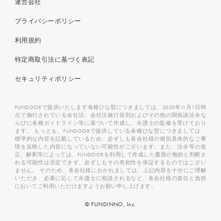
運営会社
プライバシーポリシー
利用規約
特定商取引法に基づく表記
セキュリティポリシー
FUNDOORで提供いたします各種ひな型につきましては、2020年11月1日時
点で施行されている会社法、会社法施行規則およびその他の関係諸法令な
らびに各種ガイドライン等に基づいて作成し、弁護士の監修を受けており
ます。 もっとも、FUNDOORで提供している各種ひな型につきましては、
標準的な内容を記載しているため、必ずしも各会社様の個別具体的なご事
情を反映した内容になっていない可能性がございます。また、法令等の改
正、解釈等によっては、FUNDOORを利用して作成した書面が無効と判断さ
れる可能性は否定できず、必ずしもその有効性を保証するものではござい
ません。 そのため、各会社様におかれましては、上記内容を十分にご理解
いただき、必要に応じて弁護士に相談されるなど、各会社様の責任と負担
においてご利用いただけますようお願い申し上げます。
© FUNDINNO, Inc.